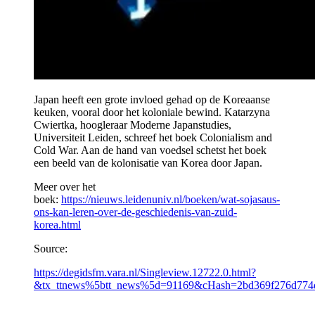
Japan heeft een grote invloed gehad op de Koreaanse
keuken, vooral door het koloniale bewind. Katarzyna
Cwiertka, hoogleraar Moderne Japanstudies,
Universiteit Leiden, schreef het boek Colonialism and
Cold War. Aan de hand van voedsel schetst het boek
een beeld van de kolonisatie van Korea door Japan.
Meer over het
boek:
https://nieuws.leidenuniv.nl/boeken/wat-sojasaus-
ons-kan-leren-over-de-geschiedenis-van-zuid-
korea.html
Source:
https://degidsfm.vara.nl/Singleview.12722.0.html?
&tx_ttnews%5btt_news%5d=91169&cHash=2bd369f276d774