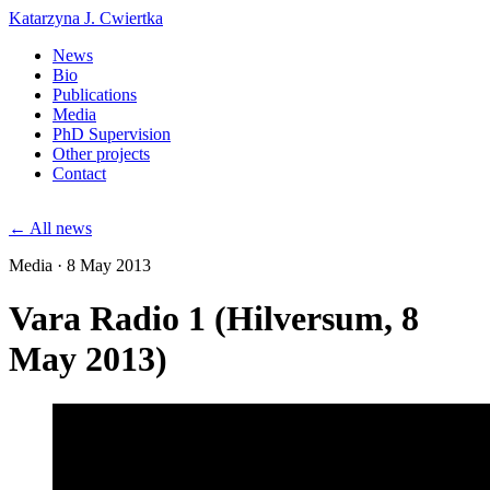
Katarzyna J. Cwiertka
News
Bio
Publications
Media
PhD Supervision
Other projects
Contact
← All news
Media · 8 May 2013
Vara Radio 1 (Hilversum, 8
May 2013)